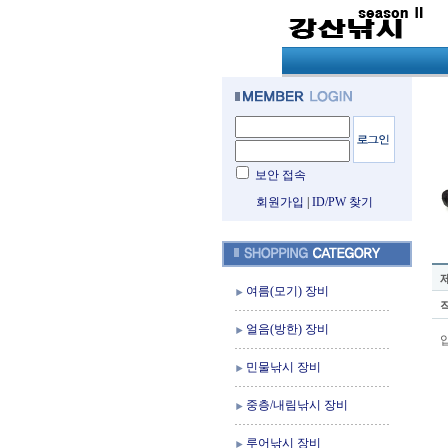
보안 접속
회원가입
|
ID/PW 찾기
여름(모기) 장비
얼음(방한) 장비
민물낚시 장비
중층/내림낚시 장비
루어낚시 장비