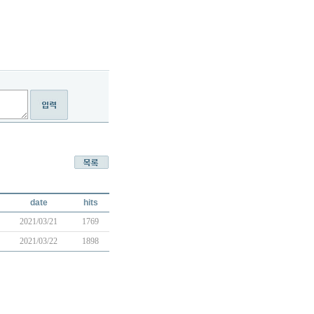
date
hits
2021/03/21
1769
2021/03/22
1898